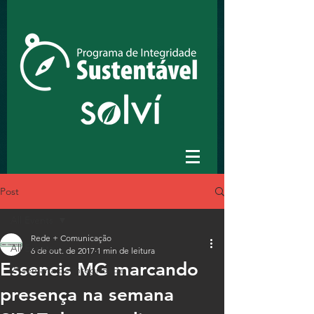
Post
All Events
Rede + Comunicação
All Events
6 de out. de 2017
1 min de leitura
Essencis MG marcando
2ª semana de integridade
presença na semana