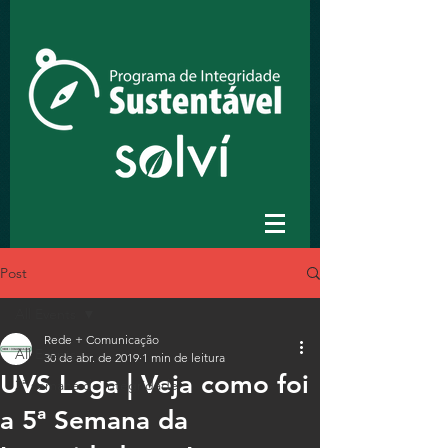
Post
All Events
Rede + Comunicação
All Events
30 de abr. de 2019
1 min de leitura
UVS Loga | Veja como foi
2ª semana de integridade
a 5ª Semana da