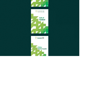
www.codigodecondutasolvi.com
Brasil:
0800 721 0742
Política de Privacidade Solví